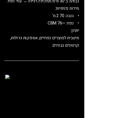
גבוהה ב־30 ס״מ ממכולה רגילה → עוד נפח.
מידות פנימיות:
• גובה: 2.70 מ'
• נפח: ~76 CBM
יתרון:
מיטבית למוצרים נפחיים, אספקות גדולות,
קרטונים גבוהים.