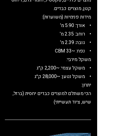
מוצרים כלליים, טקסטיל, חומרי גלם, ריהוט
קטן, מוצרים כבדים.
מידות פנימיות (משוערות):
• אורך: 5.90 מ'
• רוחב: 2.35 מ'
• גובה: 2.39 מ'
• נפח: ~33 CBM
משקל מירבי:
• משקל עצמי: ~2,200 ק״ג
• משקל נטען: ~28,000 ק״ג
יתרון:
הכי משתלם למוצרים כבדים יחסית (ברזל,
שיש, ציוד תעשייתי)