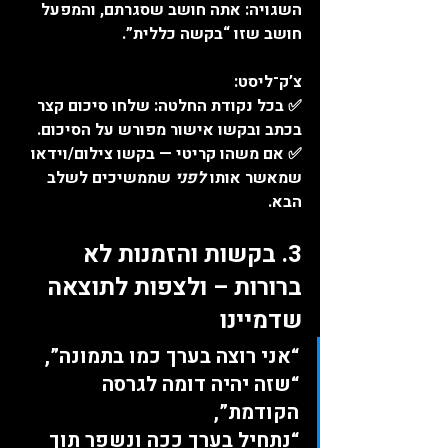
השגויה: אתה חושב שסגרתם, והמפעל 
חושב שזו “בקשה כללית”.
צ’ק־ליסט:
✅ בכל נקודת החלטה: שלחו סיכום קצר 
בכתב ובקשו אישור מפורש על הסיכום.
✅ אם משהו קריטי — בקשו צילום/וידאו 
שמאשר אותו 
לפני
 שממשיכים לשלב 
הבא.
3. בקשות והזמנות לא 
ברורות – ולצפות לתוצאה 
שדמיינו
“אני רוצה בערך כמו בתמונה”,
“שזה יהיה דומה לגרסה 
הקודמת”,
“נתחיל בערך ככה ונשפר תוך 