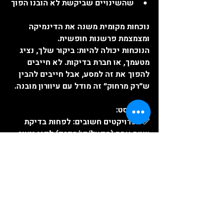
שהשינויים שביקשת לא הובנו הפוך
נוכחות מקומית משנה את הדינמיקה 
ומצמצמת פרשנות חופשית.
הנוכחות יכולה להיות: ביקור שלך, נציג 
מטעמך, או חברת בדיקות. לא חייבים 
להפוך את זה למסע, אבל חייבים להבין 
ש״רק מרחוק״ זה מודל עם עיוורון מובנה.
צ’ק־ליסט:
✅ בפרויקטים חשובים: לפחות בדיקת 
שטח אחת (מפעל/קו/מדגם) לפני ייצור 
סדרתי
✅ בדיקה מסודרת לפני שילוח על ידי 
גורם מקומי (שלך או צד ג’)
✅ תיעוד רציף שמחובר למפרט: 
מדידות/חומר/אריזה מול ההגדרה
9. לא לקחת בחשבון את 