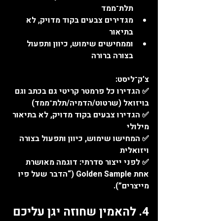
תלת־ממד
מגדירים צבעים בקוד מדויק, לא 
בתיאור
וממחישים שימוש, כיוון ותפעול 
בצורה ברורה
צ’ק־ליסט:
✅ הגדירו כל פרמטר קריטי גם בכתב וגם 
בויזואל (שרטוט/הדמיה/תלת־ממד)
✅ הגדירו צבעים בקוד מדויק, לא בתיאור 
מילולי
✅ המחישו שימוש, כיוון ותפעול בצורה 
ויזואלית
✅ לפני ייצור סדרתי: דוגמה מאושרת 
אחת Golden Sample (“הדבר שעל פיו 
מייצרים”).
4. להאמין שחוזה יגן עליכם 