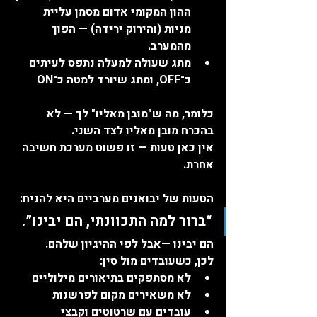
ההון המקומי אדום מסמן עליית 
מניות (והירוק ירידה) — הפוך 
מהמערב.
מתג שעולה למעלה נתפס לעיתים 
כ־OFF, ומתג שיורד למטה כ־ON
כלומר, מה ש"מובן מאליו" לך — לא 
בהכרח מובן מאליו לצד השני.
אין כאן טעות — זו פשוט מערכת חשיבה 
אחרת.
הטעות של יבואנים מערביים היא להניח:
“ברור למה התכוונתי, הם יבינו”.
הם יבינו —אבל לפי ההיגיון שלהם.
לכן, כשעובדים מול סין:
לא מסתפקים בתיאורים מילוליים
לא משאירים מקום לפרשנות
עובדים עם שרטוטים וקבצי 