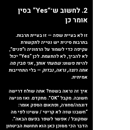
2. לחשוב ש־“Yes” בסין 
אומר כן
זו לא בעיית שפה — זו בעיית תרבות.
בתרבות סינית יש נטייה לתקשורת 
עקיפה כדי לשמור על הרמוניה ו”פנים”, 
לא להביך, לא להתעמת. לכן “Yes” יכול 
להיות פשוט: 
שמעתי אותך
, 
אני מבין מה 
אתה רוצה
, 
נראה
, 
נבדוק
 — בלי התחייבות 
אמיתית.
איך זה נראה בשטח? אתה שולח דרישה 
חשובה. מקבל “OK”. מתקדם. ואז מגיעה 
דוגמה/סחורה, ופתאום הספק אומר: 
“חשבנו שזה לא קריטי / עשינו לפי מה 
שמקובל / אפשר לשפר בפעם הבאה”.
הדבר הכי מסוכן כאן הוא תחושת הביטחון 