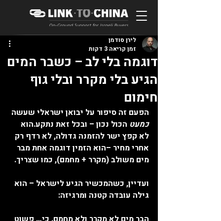
לירן סודמן
זמן קריאה 3 דקות
דוגמה בלי לב – כשבר המים
הגיע בלי מקרר ובלי גוף
חימום
הפעם זה סיפור על יבואן ישראלי שעשה 
כמעט
 הכול נכון – ובכל זאת נתקע.הוא 
לא קפץ ישר להזמנה גדולה, לא רדף רק 
אחרי מחיר –הוא הזמין 
דוגמה אחת
 מבר 
מים משולב (מקרר + מחמם), כמו שצריך.
ועדיין, כשהמכשיר הגיע לישראל – הוא 
גילה עובדה קטנה ומרגיזה:
הבר מים 
לא מקרר ולא מחמם
. כי… פשוט 