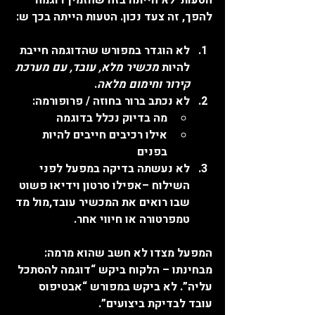
להפך, זה צעד נכון. הטעות הייתה בכך ש:
לא הוגדר במפורש
 שהדוגמה חייבת 
להיות 
מכשיר מלא, עובד, עם מערכת 
קירור וחימום מלאה
.
לא נכתב ברור בחוזה / פרופורמה
:
מה בדיוק נכלל בדוגמה
אילו רכיבים חייבים להיות 
בפנים
לא נעשתה בדיקה במפעל לפני 
השילוח
 –אפילו סרטון וידיאו פשוט 
שבו רואים את המכשיר עובד,מול מד 
טמפרטורה או חיווי אחר.
המפעל מצדו לא חשב שהוא מרמה: 
מבחינתו – הלקוח ביקש “דוגמה להסתכל 
עליה”. לא ביקש במפורש “אבטיפוס 
עובד לבדיקת ביצועים”.