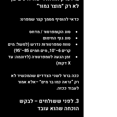
לא רק “מוצר גמור”
כדאי להוסיף מסמך קצר שמפרט:
סוג הקומפרסור / מדחס
סוג גוף החימום
טווח טמפרטורות נדרש (למשל: מים 
קרים 6–10°, מים חמים 85–95°)
זמן הגעה לטמפרטורה (לדוגמה: עד 
X דקות)
ככה ברור לשני הצדדים שהמכשיר לא 
רק “נראה כמו בר מים” –אלא אמור 
לעבוד ככזה.
3. לפני ששולחים – לבקש 
הוכחה שהוא עובד