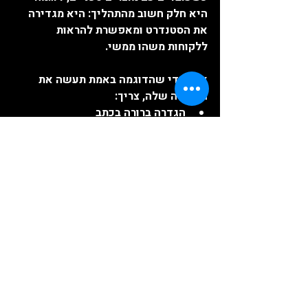
היא חלק חשוב מהתהליך: היא מגדירה 
את הסטנדרט ומאפשרת להראות 
ללקוחות משהו ממשי.
אבל כדי שהדוגמה באמת תעשה את 
העבודה שלה, צריך:
הגדרה ברורה בכתב
תקשורת מדויקת עם המפעל (לא 
להסתמך על “No problem”)
ובמקרים רבים – 
עיניים 
מקומיות
 שבודקות את המוצר לפני 
שהוא יוצא מסין.
אני נמצא בסין, מבקר במפעלים, מדבר 
עם המהנדסים, ומוודא שגם הדוגמה וגם 
הייצור הסדרתי באמת תואמים למה 
שהלקוח בישראל חושב שהוא קיבל.